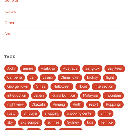
General
Nature
Other
Spot
TAGS
Aichi
anime
Asakusa
Australia
Bangkok
Bay Area
Canberra
car
casino
China Town
factory
flight
George Town
Ginza
Halloween
Hotel
intersection
introduction
Japan
Kuala Lumpur
Malaysia
mountain
night view
Okazaki
Penang
Perth
resort
Roppongi
rusty
Shibuya
shopping
shopping center
Shrine
sky
sky scraper
sunrise
Sydney
taxi
Temple