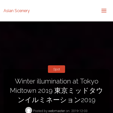
Asian Scenery
Spot
Winter illumination at Tokyo
Midtown 2019 東京ミッドタウ
ンイルミネーション2019
Posted by
webmaster
on
2019-12-03